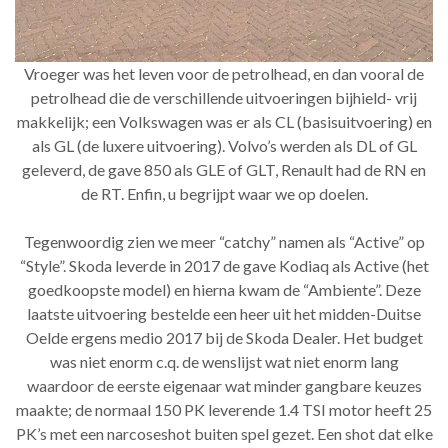
Vroeger was het leven voor de petrolhead, en dan vooral de
petrolhead die de verschillende uitvoeringen bijhield- vrij
makkelijk; een Volkswagen was er als CL (basisuitvoering) en
als GL (de luxere uitvoering). Volvo’s werden als DL of GL
geleverd, de gave 850 als GLE of GLT, Renault had de RN en
de RT. Enfin, u begrijpt waar we op doelen.
Tegenwoordig zien we meer “catchy” namen als “Active” op
“Style”. Skoda leverde in 2017 de gave Kodiaq als Active (het
goedkoopste model) en hierna kwam de “Ambiente”. Deze
laatste uitvoering bestelde een heer uit het midden-Duitse
Oelde ergens medio 2017 bij de Skoda Dealer. Het budget
was niet enorm c.q. de wenslijst wat niet enorm lang
waardoor de eerste eigenaar wat minder gangbare keuzes
maakte; de normaal 150 PK leverende 1.4 TSI motor heeft 25
PK’s met een narcoseshot buiten spel gezet. Een shot dat elke