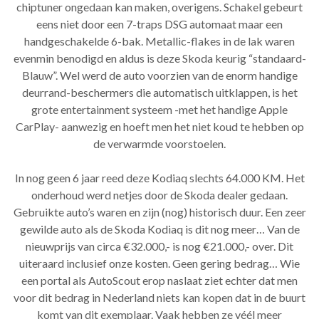
chiptuner ongedaan kan maken, overigens. Schakel gebeurt
eens niet door een 7-traps DSG automaat maar een
handgeschakelde 6-bak. Metallic-flakes in de lak waren
evenmin benodigd en aldus is deze Skoda keurig “standaard-
Blauw”. Wel werd de auto voorzien van de enorm handige
deurrand-beschermers die automatisch uitklappen, is het
grote entertainment systeem -met het handige Apple
CarPlay- aanwezig en hoeft men het niet koud te hebben op
de verwarmde voorstoelen.
In nog geen 6 jaar reed deze Kodiaq slechts 64.000 KM. Het
onderhoud werd netjes door de Skoda dealer gedaan.
Gebruikte auto’s waren en zijn (nog) historisch duur. Een zeer
gewilde auto als de Skoda Kodiaq is dit nog meer… Van de
nieuwprijs van circa €32.000,- is nog €21.000,- over. Dit
uiteraard inclusief onze kosten. Geen gering bedrag… Wie
een portal als AutoScout erop naslaat ziet echter dat men
voor dit bedrag in Nederland niets kan kopen dat in de buurt
komt van dit exemplaar. Vaak hebben ze véél meer