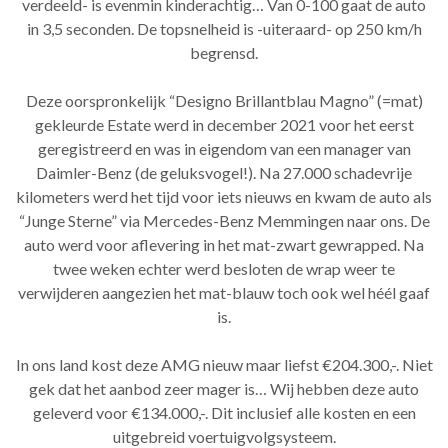
verdeeld- is evenmin kinderachtig… Van 0-100 gaat de auto
in 3,5 seconden. De topsnelheid is -uiteraard- op 250 km/h
begrensd.
Deze oorspronkelijk “Designo Brillantblau Magno” (=mat)
gekleurde Estate werd in december 2021 voor het eerst
geregistreerd en was in eigendom van een manager van
Daimler-Benz (de geluksvogel!). Na 27.000 schadevrije
kilometers werd het tijd voor iets nieuws en kwam de auto als
“Junge Sterne” via Mercedes-Benz Memmingen naar ons. De
auto werd voor aflevering in het mat-zwart gewrapped. Na
twee weken echter werd besloten de wrap weer te
verwijderen aangezien het mat-blauw toch ook wel héél gaaf
is.
In ons land kost deze AMG nieuw maar liefst €204.300,-. Niet
gek dat het aanbod zeer mager is… Wij hebben deze auto
geleverd voor €134.000,-. Dit inclusief alle kosten en een
uitgebreid voertuigvolgsysteem.