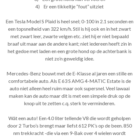
4) Er een tikkeltje “fout” uitziet
Een Tesla Model S Plaid is heel snel; 0-100 in 2.1 seconden en
een topsnelheid van 322 km/h. Stil is hij ook en in het zwart
met zwart leer, zwarte velgen etc. ziet hij er niet bepaald
braaf uit maar aan de andere kant; niet iedereen heeft zin in
het gedoe met laden en een grote hond op de achterbank is
niet zo’n geweldig idee.
Mercedes-Benz bouwt met de E-Klasse al jaren een stille en
comfortabele auto. Als E 63 S AMG 4-MATIC Estate is de
auto niet alleen heel ruim maar ook supersnel. Veel lawaai
maken kan de auto maar dit is met een simpele druk op de
knop uit te zetten c.q. sterk te verminderen.
Wát een auto! Een 4.0 liter tellende V8 die wordt geholpen
door 2 Turbo’s brengt maar liefst 612 PK’s op de been. 850
nm trekkracht -die via een 9-Bak over 4 wielen wordt