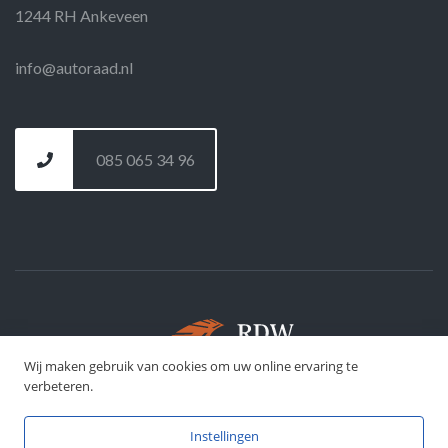
1244 RH Ankeveen
info@autoraad.nl
085 065 34 96
Wij maken gebruik van cookies om uw online ervaring te
©
DFJ Development
- 2026
verbeteren.
Instellingen