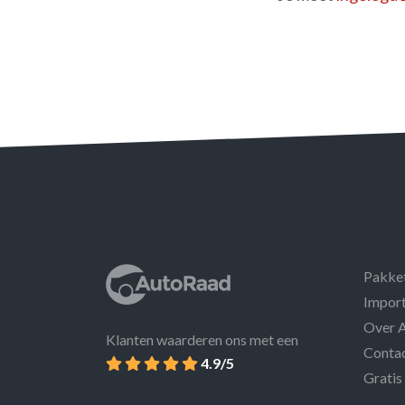
Pakke
Import
Over 
Klanten waarderen ons met een
Conta
4.9/5
Gratis