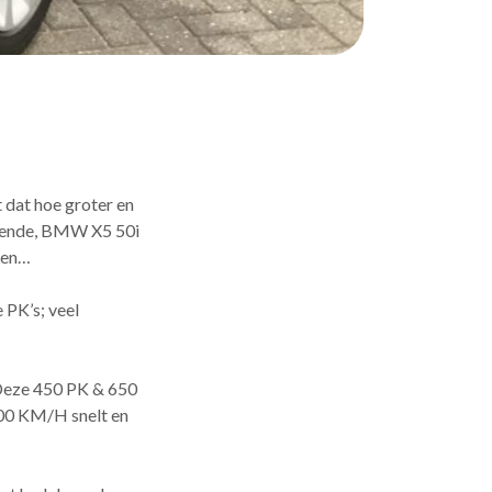
 dat hoe groter en
iedende, BMW X5 50i
jzen…
 PK’s; veel
. Deze 450 PK & 650
100 KM/H snelt en