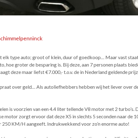
Schimmelpenninck
elk type auto; groot of klein, duur of goedkoop… Maar vast staat
o, hoe groter de besparing is. Bij deze, aan 7 personen plaats b
aagt deze maar liefst €7.000,- t.o.v. de in Nederland geldende pri
praat over geld… Als autoliefhebbers hebben wij het liever over de
elen is voorzien van een 4.4 liter tellende V8 motor met 2 turbo’s
e motor zorgt ervoor dat deze X5 in slechts 5 seconden naar de 
ller 250 KM/H aangeeft. Indrukwekkend voor zo’n enorme auto!