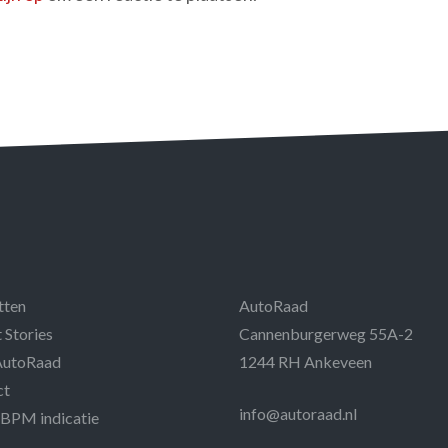
tten
AutoRaad
 Stories
Cannenburgerweg 55A-2
AutoRaad
1244 RH Ankeveen
ct
info@autoraad.nl
 BPM indicatie