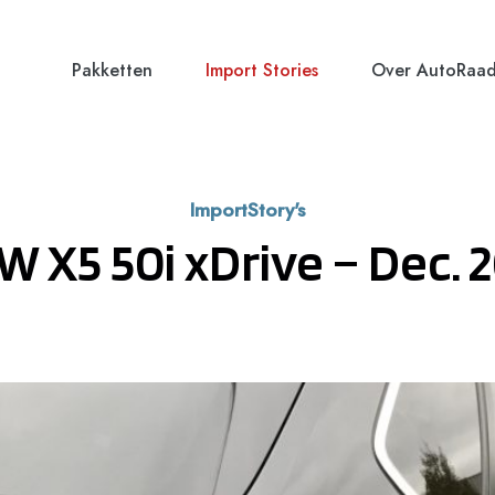
Pakketten
Import Stories
Over AutoRaa
ImportStory's
 X5 50i xDrive – Dec. 