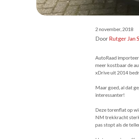
2 november, 2018
Door
Rutger Jan 
AutoRaad importeert 
meer kostbaar de aut
xDrive uit 2014 bedr
Maar goed, al dat ge
interessanter!
Deze torenflat op wi
NM trekkracht sterk
pas stopt als de te