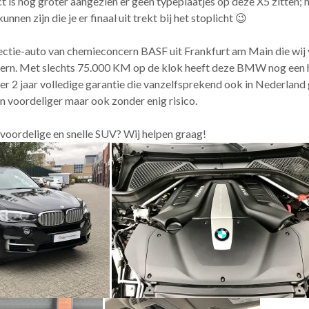
t is nog groter aangezien er geen typeplaatjes op deze X5 zitten; 
unnen zijn die je er finaal uit trekt bij het stoplicht 😉
ectie-auto van chemieconcern BASF uit Frankfurt am Main die wi
tern. Met slechts 75.000 KM op de klok heeft deze BMW nog een h
r 2 jaar volledige garantie die vanzelfsprekend ook in Nederland g
en voordeliger maar ook zonder enig risico.
 voordelige en snelle SUV? Wij helpen graag!