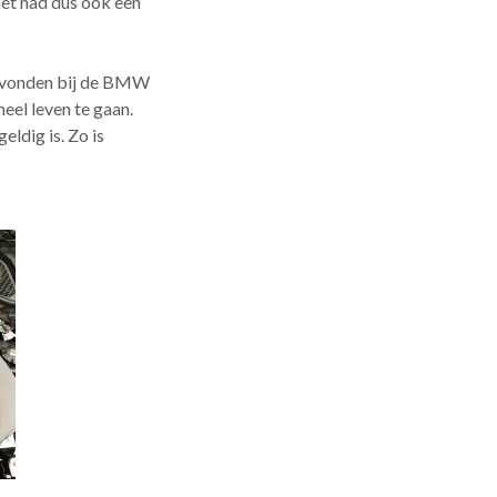
het had dus ook een
j vonden bij de BMW
eel leven te gaan.
eldig is. Zo is