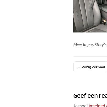
Meer ImportStory’s
← Vorig verhaal
Geef een re
Je moet
ingelogd z