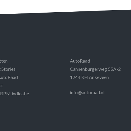
tten
AutoRaad
 Stories
Cannenburgerweg 55A-2
AutoRaad
1244 RH Ankeveen
ct
info@autoraad.nl
 BPM indicatie