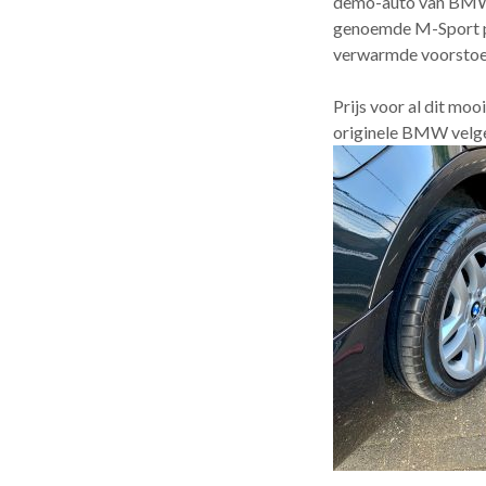
demo-auto van BMW A
genoemde M-Sport pa
verwarmde voorstoe
Prijs voor al dit mo
originele BMW velg