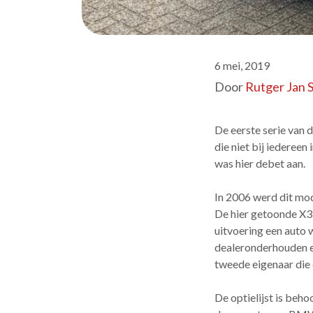
6 mei, 2019
Door
Rutger Jan 
De eerste serie van 
die niet bij iedereen
was hier debet aan.
In 2006 werd dit mo
De hier getoonde X3 
uitvoering een auto
dealeronderhouden e
tweede eigenaar die 
De optielijst is beho