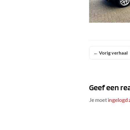
← Vorig verhaal
Geef een re
Je moet
ingelogd z