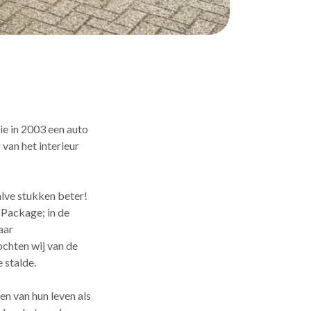
ie in 2003 een auto
 van het interieur
lve stukken beter!
 Package; in de
aar
chten wij van de
 stalde.
den van hun leven als