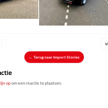
V
← Terug naar Import Stories
actie
ijn op
om een reactie te plaatsen.