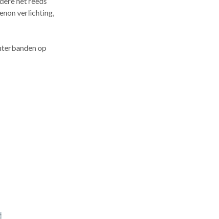
dere het reeds
non verlichting,
interbanden op