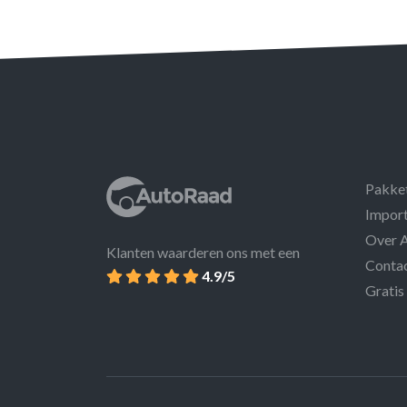
Pakke
Import
Over 
Klanten waarderen ons met een
Conta
4.9/5
Gratis