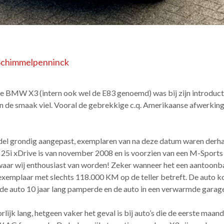
Schimmelpenninck
de BMW X3 (intern ook wel de E83 genoemd) was bij zijn introduct
 in de smaak viel. Vooral de gebrekkige c.q. Amerikaanse afwerking
del grondig aangepast, exemplaren van na deze datum waren derha
25i xDrive is van november 2008 en is voorzien van een M-Sports
 waar wij enthousiast van worden! Zeker wanneer het een aantoonb
xemplaar met slechts 118.000 KM op de teller betreft. De auto ko
de auto 10 jaar lang pamperde en de auto in een verwarmde garage
orlijk lang, hetgeen vaker het geval is bij auto’s die de eerste maan