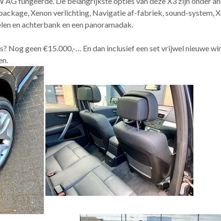
G fungeerde. De belangrijkste opties van deze X3 zijn onder an
ckage, Xenon verlichting, Navigatie af-fabriek, sound-system, Xe
len en achterbank en een panoramadak.
ois? Nog geen €15.000,-… En dan inclusief een set vrijwel nieuwe w
en.