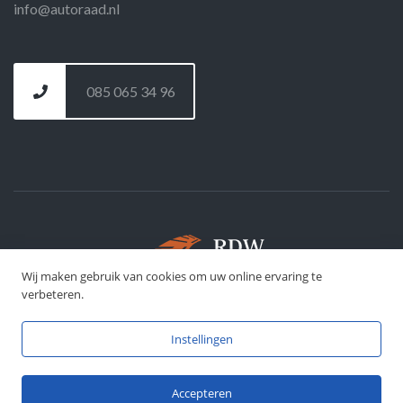
info@autoraad.nl
085 065 34 96
Wij maken gebruik van cookies om uw online ervaring te
©
DFJ Development
- 2026
verbeteren.
Instellingen
Accepteren