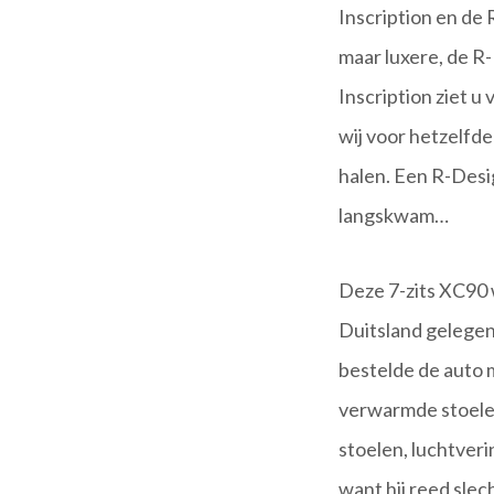
Inscription en de
maar luxere, de R-
Inscription ziet 
wij voor hetzelfd
halen. Een R-Desi
langskwam…
Deze 7-zits XC90 
Duitsland gelegen
bestelde de auto m
verwarmde stoelen
stoelen, luchtveri
want hij reed sle