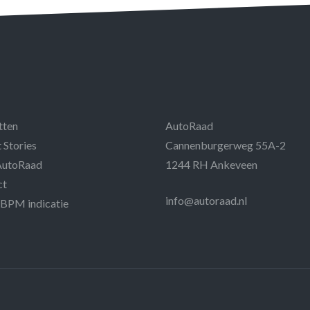
tten
AutoRaad
 Stories
Cannenburgerweg 55A-2
AutoRaad
1244 RH Ankeveen
ct
info@autoraad.nl
 BPM indicatie