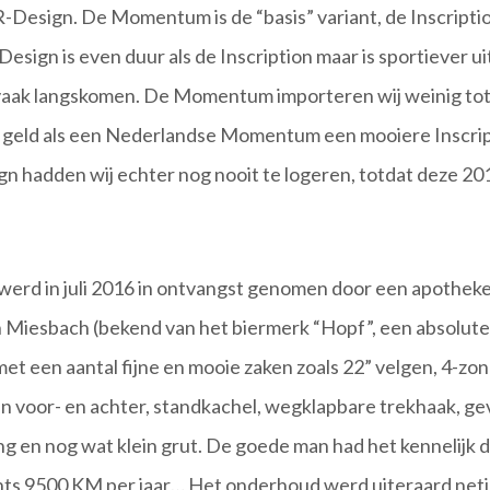
 R-Design. De Momentum is de “basis” variant, de Inscript
Design is even duur als de Inscription maar is sportiever 
u vaak langskomen. De Momentum importeren wij weinig tot
e geld als een Nederlandse Momentum een mooiere Inscript
gn hadden wij echter nog nooit te logeren, totdat deze 2
werd in juli 2016 in ontvangst genomen door een apotheker 
 Miesbach (bekend van het biermerk “Hopf”, een absolute 
et een aantal fijne en mooie zaken zoals 22” velgen, 4-zon
 voor- en achter, standkachel, wegklapbare trekhaak, ge
ng en nog wat klein grut. De goede man had het kennelijk d
chts 9500 KM per jaar… Het onderhoud werd uiteraard netj