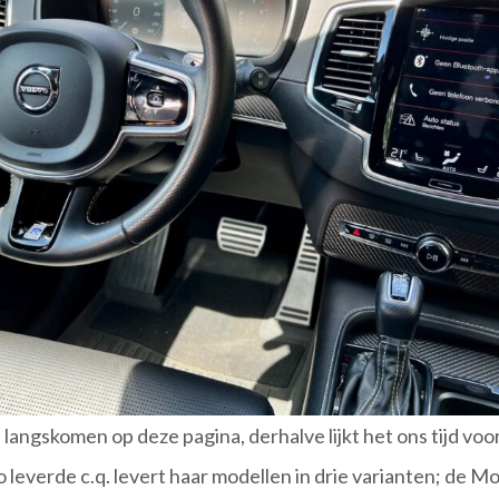
s langskomen op deze pagina, derhalve lijkt het ons tijd voo
o leverde c.q. levert haar modellen in drie varianten; de 