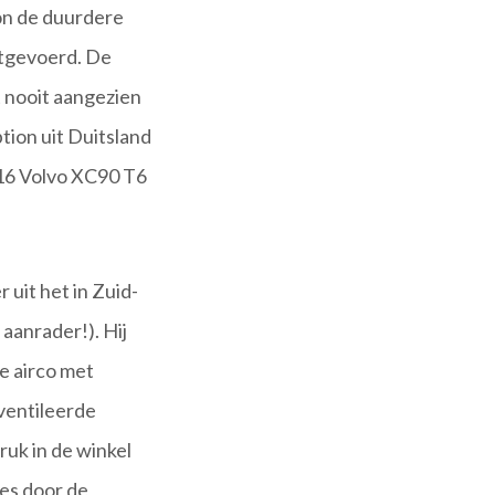
ion de duurdere
uitgevoerd. De
 nooit aangezien
ion uit Duitsland
016 Volvo XC90 T6
uit het in Zuid-
aanrader!). Hij
e airco met
ventileerde
ruk in de winkel
es door de