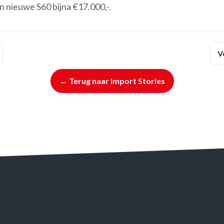
en nieuwe S60 bijna €17.000,-.
V
← Terug naar Import Stories