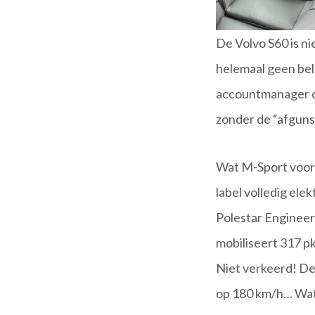
De Volvo S60 is nie
helemaal geen bel
accountmanager d
zonder de “afguns
Wat M-Sport voor 
label volledig elek
Polestar Engineere
mobiliseert 317 p
Niet verkeerd! De
op 180 km/h… Wat 