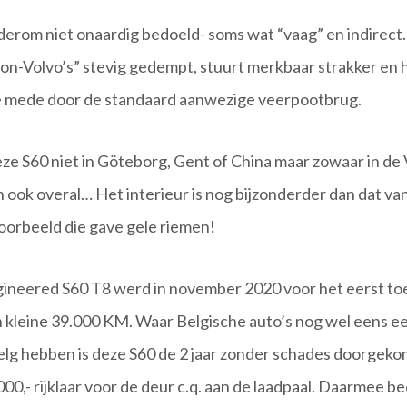
derom niet onaardig bedoeld- soms wat “vaag” en indirect.
s “on-Volvo’s” stevig gedempt, stuurt merkbaar strakker en hi
te mede door de standaard aanwezige veerpootbrug.
 S60 niet in Göteborg, Gent of China maar zowaar in de 
 ook overal… Het interieur is nog bijzonderder dan dat v
oorbeeld die gave gele riemen!
ineered S60 T8 werd in november 2020 voor het eerst toe
n kleine 39.000 KM. Waar Belgische auto’s nog wel eens 
lg hebben is deze S60 de 2 jaar zonder schades doorgekom
00,- rijklaar voor de deur c.q. aan de laadpaal. Daarmee b