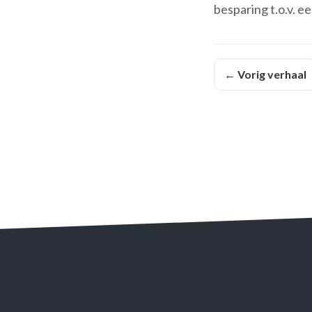
besparing t.o.v. e
← Vorig verhaal