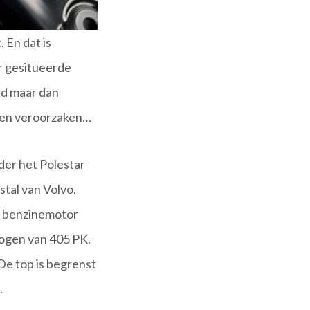
. En dat is
er gesitueerde
nd maar dan
nnen veroorzaken…
der het Polestar
stal van Volvo.
de benzinemotor
mogen van 405 PK.
De top is begrenst
…