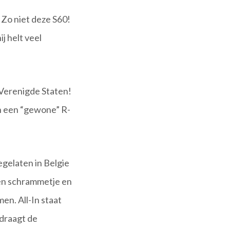
 Zo niet deze S60!
j helt veel
Verenigde Staten!
an een “gewone” R-
gelaten in Belgie
een schrammetje en
en. All-In staat
edraagt de