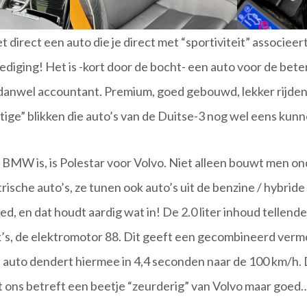
t direct een auto die je direct met “sportiviteit” associeert
ediging! Het is -kort door de bocht- een auto voor de bet
anwel accountant. Premium, goed gebouwd, lekker rijde
tige” blikken die auto’s van de Duitse-3 nog wel eens ku
BMW is, is Polestar voor Volvo. Niet alleen bouwt men on
trische auto’s, ze tunen ook auto’s uit de benzine / hybride 
d, en dat houdt aardig wat in! De 2.0 liter inhoud tellen
k’s, de elektromotor 88. Dit geeft een gecombineerd ver
 auto dendert hiermee in 4,4 seconden naar de 100 km/h. 
ons betreft een beetje “zeurderig” van Volvo maar goed