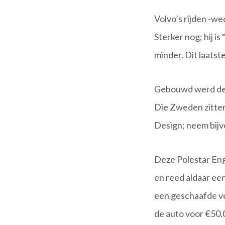
Volvo’s rijden -we
Sterker nog; hij i
minder. Dit laats
Gebouwd werd deze
Die Zweden zitten
Design; neem bijv
Deze Polestar Eng
en reed aldaar ee
een geschaafde ve
de auto voor €50.0