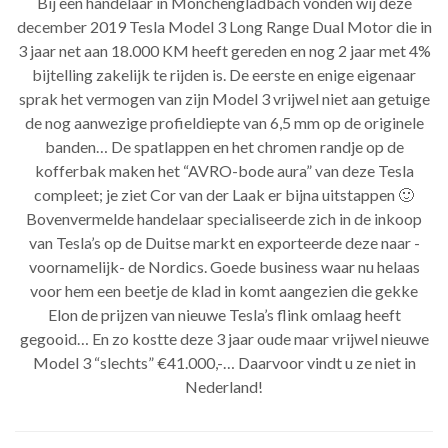
Bij een handelaar in Mönchengladbach vonden wij deze
december 2019 Tesla Model 3 Long Range Dual Motor die in
3 jaar net aan 18.000 KM heeft gereden en nog 2 jaar met 4%
bijtelling zakelijk te rijden is. De eerste en enige eigenaar
sprak het vermogen van zijn Model 3 vrijwel niet aan getuige
de nog aanwezige profieldiepte van 6,5 mm op de originele
banden… De spatlappen en het chromen randje op de
kofferbak maken het “AVRO-bode aura” van deze Tesla
compleet; je ziet Cor van der Laak er bijna uitstappen 🙂
Bovenvermelde handelaar specialiseerde zich in de inkoop
van Tesla’s op de Duitse markt en exporteerde deze naar -
voornamelijk- de Nordics. Goede business waar nu helaas
voor hem een beetje de klad in komt aangezien die gekke
Elon de prijzen van nieuwe Tesla’s flink omlaag heeft
gegooid… En zo kostte deze 3 jaar oude maar vrijwel nieuwe
Model 3 “slechts” €41.000,-… Daarvoor vindt u ze niet in
Nederland!