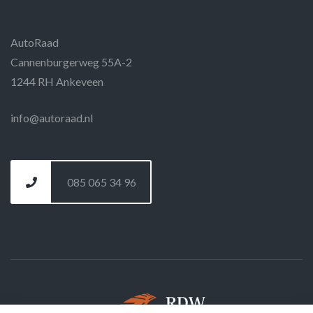
AutoRaad
Cannenburgerweg 55A-2
1244 RH Ankeveen
info@autoraad.nl
085 065 34 96