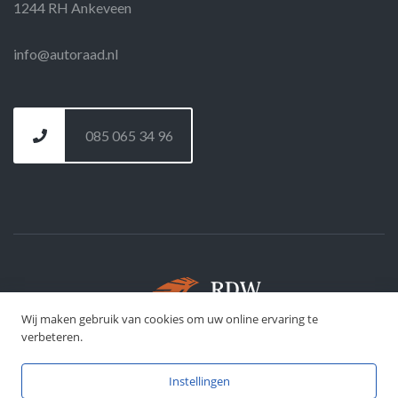
1244 RH Ankeveen
info@autoraad.nl
085 065 34 96
Wij maken gebruik van cookies om uw online ervaring te
©
DFJ Development
- 2026
verbeteren.
Instellingen