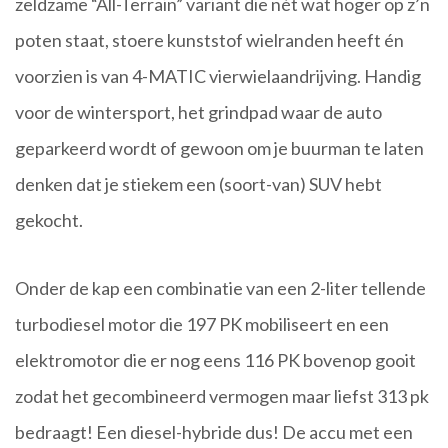
zeldzame “All-Terrain” variant die nét wat hoger op z’n
poten staat, stoere kunststof wielranden heeft én
voorzien is van 4-MATIC vierwielaandrijving. Handig
voor de wintersport, het grindpad waar de auto
geparkeerd wordt of gewoon om je buurman te laten
denken dat je stiekem een (soort-van) SUV hebt
gekocht.
Onder de kap een combinatie van een 2-liter tellende
turbodiesel motor die 197 PK mobiliseert en een
elektromotor die er nog eens 116 PK bovenop gooit
zodat het gecombineerd vermogen maar liefst 313 pk
bedraagt! Een diesel-hybride dus! De accu met een