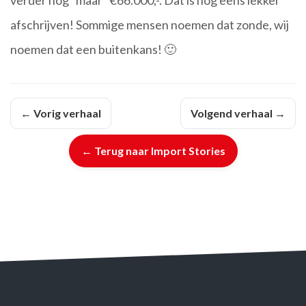
verder nog “maar” €66.000,-. Dat is nog eens lekker
afschrijven! Sommige mensen noemen dat zonde, wij
noemen dat een buitenkans! 🙂
← Vorig verhaal
Volgend verhaal →
← Terug naar Import Stories