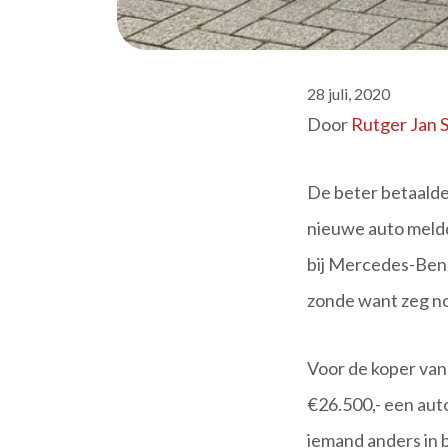
28 juli, 2020
Door
Rutger Jan 
De beter betaalde
nieuwe auto meldd
bij Mercedes-Benz.
zonde want zeg nou
Voor de koper van
€26.500,- een auto
iemand anders in 