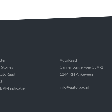
tten
AutoRaad
 Stories
Cannenburgerweg 55A-2
AutoRaad
1244 RH Ankeveen
ct
info@autoraad.nl
 BPM indicatie