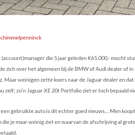
Schimmelpenninck
 (account)manager die 5 jaar geleden €65.000,- mocht stu
e zich over het algemeen bij de BMW of Audi dealer of in
 Maar weinigen zette koers naar de Jaguar dealer en dat i
 zelf; zo’n Jaguar XE 20t Portfolio ziet er toch bepaald ni
 een gebruikte auto is dit echter goed nieuws… Men koopt
 die je maar weinig ziet en waarvan de afschrijving al gro
betaald.