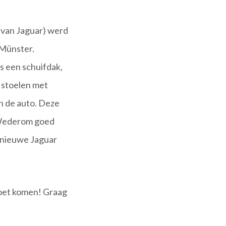
 van Jaguar) werd
 Münster.
s een schuifdak,
 stoelen met
n de auto. Deze
. Wederom goed
s nieuwe Jaguar
moet komen! Graag