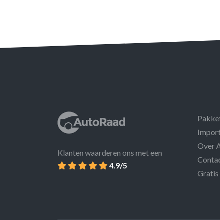
Pakke
Import
Over 
Klanten waarderen ons met een
Conta
4.9/5
Gratis