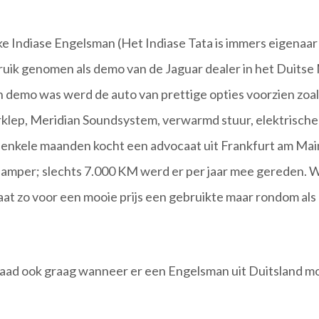
e Indiase Engelsman (Het Indiase Tata is immers eigenaar
bruik genomen als demo van de Jaguar dealer in het Duitse
 demo was werd de auto van prettige opties voorzien zoal
rklep, Meridian Soundsystem, verwarmd stuur, elektrische
enkele maanden kocht een advocaat uit Frankfurt am Mai
o amper; slechts 7.000 KM werd er per jaar mee gereden
aat zo voor een mooie prijs een gebruikte maar rondom al
Raad ook graag wanneer er een Engelsman uit Duitsland 