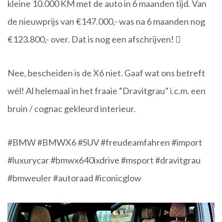
kleine 10.000 KM met de auto in 6 maanden tijd. Van
de nieuwprijs van €147.000,- was na 6 maanden nog
€123.800,- over. Dat is nog een afschrijven! 
Nee, bescheiden is de X6 niet. Gaaf wat ons betreft
wél! Al helemaal in het fraaie “Dravitgrau” i.c.m. een
bruin / cognac gekleurd interieur.
#BMW #BMWX6 #SUV #freudeamfahren #import
#luxurycar #bmwx640ixdrive #msport #dravitgrau
#bmweuler #autoraad #iconicglow