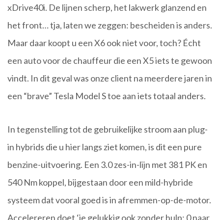
xDrive40i. De lijnen scherp, het lakwerk glanzend en
het front… tja, laten we zeggen: bescheiden is anders.
Maar daar koopt u een X6 ook niet voor, toch? Écht
een auto voor de chauffeur die een X5 iets te gewoon
vindt. In dit geval was onze client na meerdere jaren in
een “brave” Tesla Model S toe aan iets totaal anders.
In tegenstelling tot de gebruikelijke stroom aan plug-
in hybrids die u hier langs ziet komen, is dit een pure
benzine-uitvoering. Een 3.0 zes-in-lijn met 381 PK en
540 Nm koppel, bijgestaan door een mild-hybride
systeem dat vooral goed is in afremmen-op-de-motor.
Accelereren doet ‘ie gelukkig ook zonder hulp: 0 naar