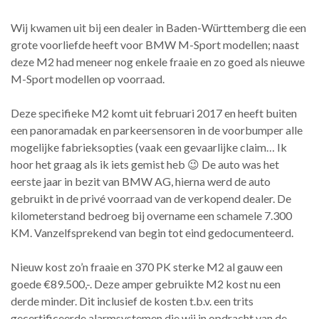
Wij kwamen uit bij een dealer in Baden-Württemberg die een
grote voorliefde heeft voor BMW M-Sport modellen; naast
deze M2 had meneer nog enkele fraaie en zo goed als nieuwe
M-Sport modellen op voorraad.
Deze specifieke M2 komt uit februari 2017 en heeft buiten
een panoramadak en parkeersensoren in de voorbumper alle
mogelijke fabrieksopties (vaak een gevaarlijke claim… Ik
hoor het graag als ik iets gemist heb 😉 De auto was het
eerste jaar in bezit van BMW AG, hierna werd de auto
gebruikt in de privé voorraad van de verkopend dealer. De
kilometerstand bedroeg bij overname een schamele 7.300
KM. Vanzelfsprekend van begin tot eind gedocumenteerd.
Nieuw kost zo’n fraaie en 370 PK sterke M2 al gauw een
goede €89.500,-. Deze amper gebruikte M2 kost nu een
derde minder. Dit inclusief de kosten t.b.v. een trits
gecertificeerde alarmsystemen die wij in opdracht van de