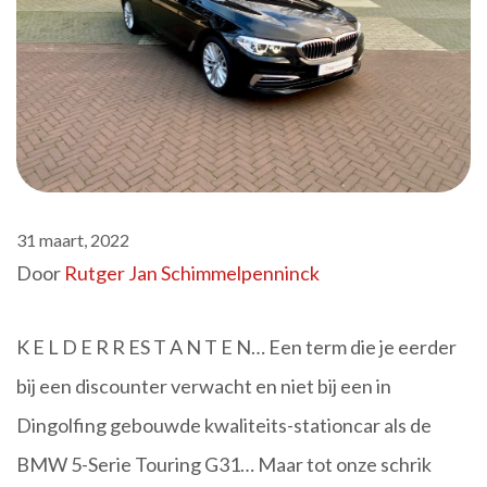
31 maart, 2022
Door
Rutger Jan Schimmelpenninck
K E L D E R R ES T A N T E N… Een term die je eerder
bij een discounter verwacht en niet bij een in
Dingolfing gebouwde kwaliteits-stationcar als de
BMW 5-Serie Touring G31… Maar tot onze schrik