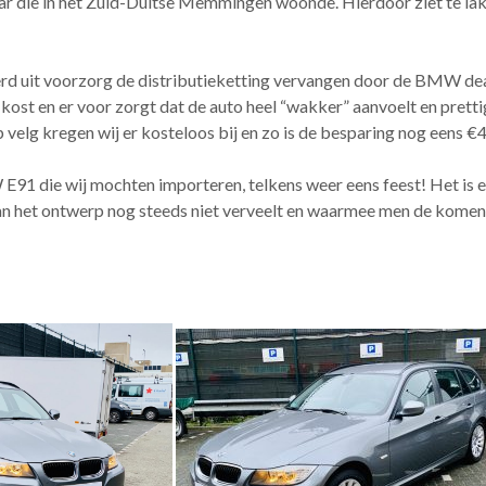
ar die in het Zuid-Duitse Memmingen woonde. Hierdoor ziet te la
d uit voorzorg de distributieketting vervangen door de BMW deal
kost en er voor zorgt dat de auto heel “wakker” aanvoelt en prettig
 velg kregen wij er kosteloos bij en zo is de besparing nog eens €
1 die wij mochten importeren, telkens weer eens feest! Het is en b
an het ontwerp nog steeds niet verveelt en waarmee men de komend