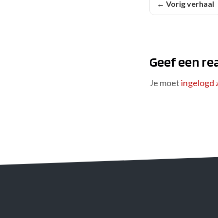
← Vorig verhaal
Geef een re
Je moet
ingelogd z