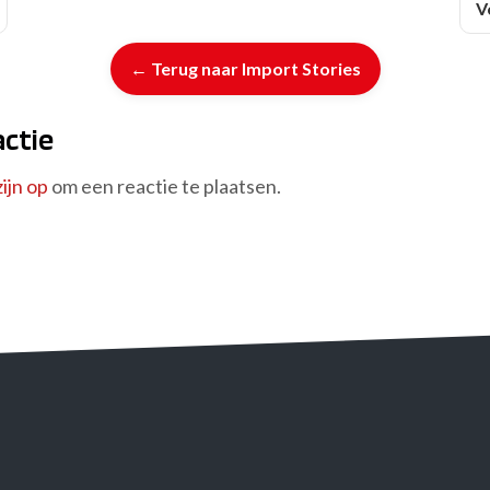
V
← Terug naar Import Stories
actie
ijn op
om een reactie te plaatsen.