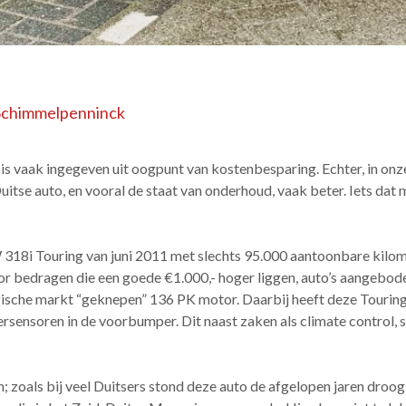
Schimmelpenninck
is vaak ingegeven uit oogpunt van kostenbesparing. Echter, in onze
itse auto, en vooral de staat van onderhoud, vaak beter. Iets dat 
8i Touring van juni 2011 met slechts 95.000 aantoonbare kilome
r bedragen die een goede €1.000,- hoger liggen, auto’s aangebod
ische markt “geknepen” 136 PK motor. Daarbij heeft deze Touring
ersensoren in de voorbumper. Dit naast zaken als climate control,
n; zoals bij veel Duitsers stond deze auto de afgelopen jaren droog