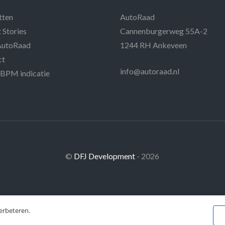
tten
AutoRaad
 Stories
Cannenburgerweg 55A-2
AutoRaad
1244 RH Ankeveen
ct
info@autoraad.nl
 BPM indicatie
©
DFJ Development
- 2026
erbeteren.