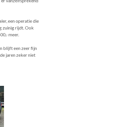
k er vanzelfsprekend
er, een operatie die
 zuinig rijdt. Ook
400,- meer.
lijft een zeer fijn
e jaren zeker niet