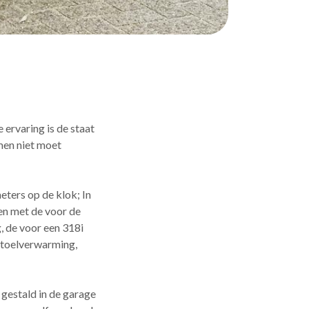
 ervaring is de staat
men niet moet
ters op de klok; In
en met de voor de
, de voor een 318i
 stoelverwarming,
 gestald in de garage