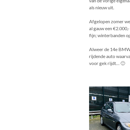
van de vorige eigena
als nieuw uit.
Afgelopen zomer wer
al gauw een €2.000,- 
fijn; winterbanden op
Alweer de 14e BMW E9
rijdende auto waarv
voor gek rijdt… 🙂