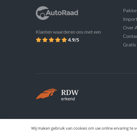
Pakke
Import
Over 
Klanten waarderen ons met een
Conta
4.9/5
Gratis
Wij maken gebruik van cookies om uw online ervaring te v