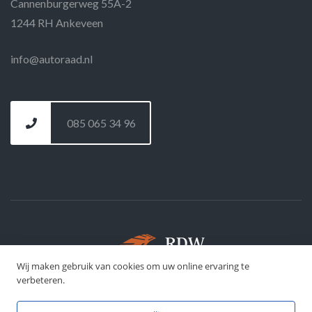
Cannenburgerweg 55A-2
1244 RH Ankeveen
info@autoraad.nl
085 065 34 96
Wij maken gebruik van cookies om uw online ervaring te
©
DFJ Development
- 2026
verbeteren.