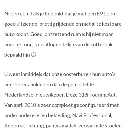
Niet vreemd als je bedenkt dat je met een E91 een
goed uitziende, prettig rijdende en niet al te kostbare
auto koopt. Goed, ontzettend ruim is hij niet maar
voor het oog is de aflopende lijn van de kofferbak
bepaald fijn
🙂
U weet inmiddels dat onze oosterburen hun auto’s
veel beter aank
leden dan de gemiddelde
Nederlandse (nieuw)koper. Deze 318i Touring Aut.
Van april 2010 is zeer compleet geconfigureerd met
onder andere leren bekleding, Navi Professional,
Xenon verlichting, panoramadak, verwarmde stoelen