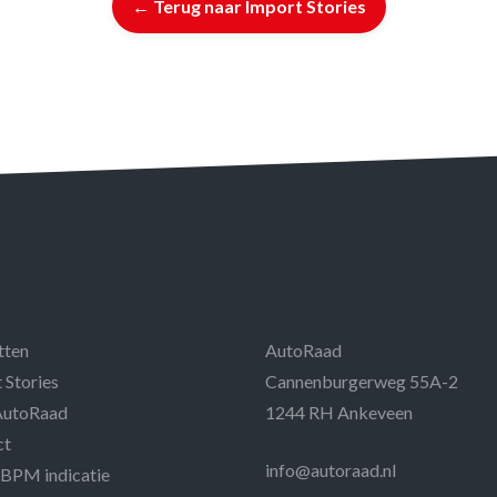
← Terug naar Import Stories
tten
AutoRaad
 Stories
Cannenburgerweg 55A-2
AutoRaad
1244 RH Ankeveen
ct
info@autoraad.nl
 BPM indicatie