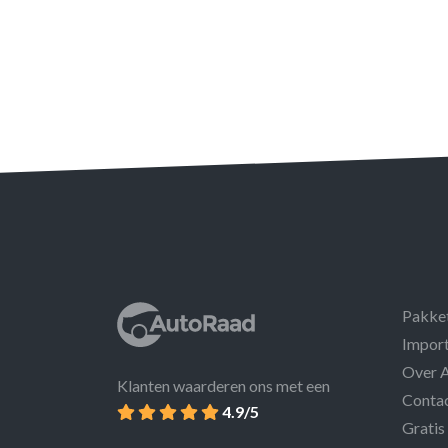
Pakke
Import
Over 
Klanten waarderen ons met een
Conta
4.9/5
Gratis