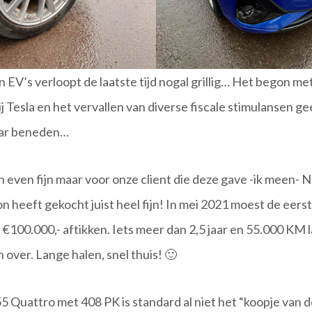
n EV’s verloopt de laatste tijd nogal grillig… Het begon m
ij Tesla en het vervallen van diverse fiscale stimulansen ge
aar beneden…
n even fijn maar voor onze client die deze gave -ik meen-
on heeft gekocht juist heel fijn! In mei 2021 moest de eers
 €100.000,- aftikken. Iets meer dan 2,5 jaar en 55.000 KM l
 over. Lange halen, snel thuis! 🙂
5 Quattro met 408 PK is standard al niet het “koopje van 