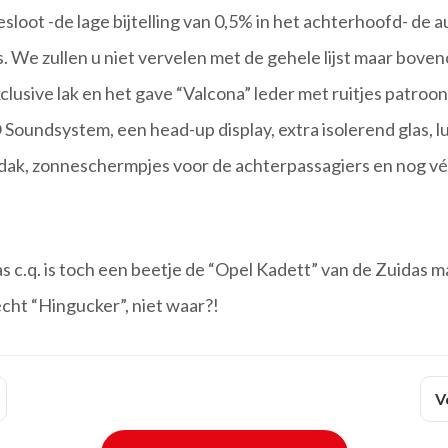
sloot -de lage bijtelling van 0,5% in het achterhoofd- de au
 We zullen u niet vervelen met de gehele lijst maar boven
clusive lak en het gave “Valcona” leder met ruitjes patroo
Soundsystem, een head-up display, extra isolerend glas, l
ak, zonneschermpjes voor de achterpassagiers en nog véé
 c.q. is toch een beetje de “Opel Kadett” van de Zuidas m
cht “Hingucker”, niet waar?!
V