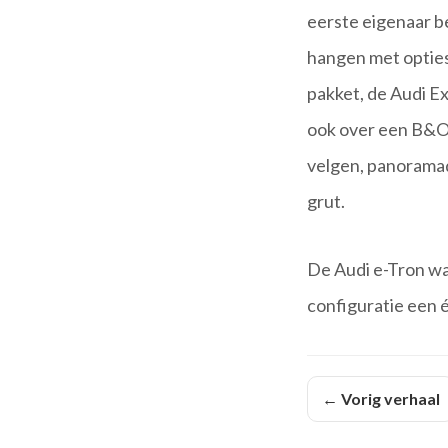
eerste eigenaar be
hangen met opties.
pakket, de Audi Ex
ook over een B&O 
velgen, panoramad
grut.
De Audi e-Tron was
configuratie een é
← Vorig verhaal