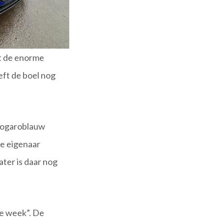
et de enorme
eft de boel nog
 Nogaroblauw
te eigenaar
ater is daar nog
de week”. De