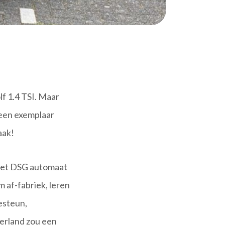
lf 1.4 TSI. Maar
 een exemplaar
aak!
 met DSG automaat
 af-fabriek, leren
esteun,
derland zou een