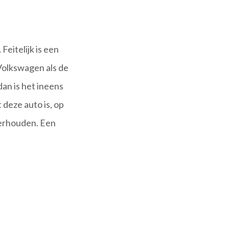
eitelijk is een
 Volkswagen als de
dan is het ineens
deze auto is, op
derhouden. Een