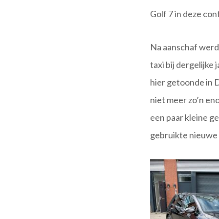
Golf 7 in deze con
Na aanschaf werd 
taxi bij dergelijk
hier getoonde in D
niet meer zo’n en
een paar kleine g
gebruikte nieuwe 