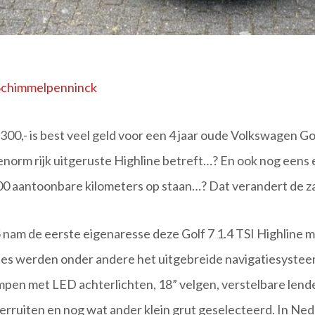
Schimmelpenninck
00,- is best veel geld voor een 4 jaar oude Volkswagen Go
norm rijk uitgeruste Highline betreft…? En ook nog eens
00 aantoonbare kilometers op staan…? Dat verandert de z
nam de eerste eigenaresse deze Golf 7 1.4 TSI Highline
ties werden onder andere het uitgebreide navigatiesysteem
mpen met LED achterlichten, 18” velgen, verstelbare lend
erruiten en nog wat ander klein grut geselecteerd. In Ne