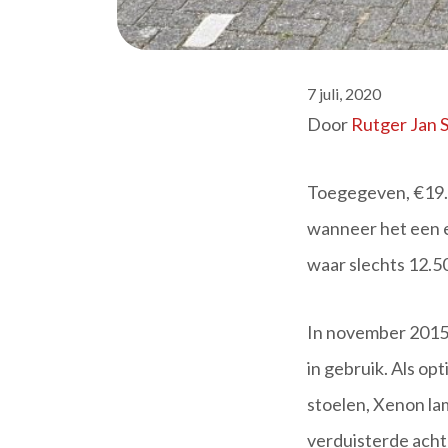
7 juli, 2020
Door
Rutger Jan 
Toegegeven, €19.3
wanneer het een e
waar slechts 12.5
In november 2015 
in gebruik. Als op
stoelen, Xenon la
verduisterde acht