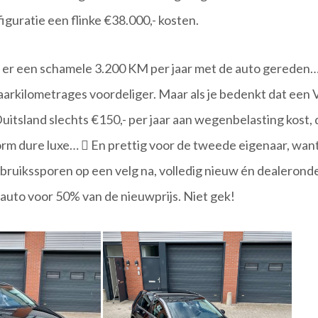
figuratie een flinke €38.000,- kosten.
er een schamele 3.200 KM per jaar met de auto gereden… F
e jaarkilometrages voordeliger. Maar als je bedenkt dat een
uitsland slechts €150,- per jaar aan wegenbelasting kost, 
orm dure luxe…  En prettig voor de tweede eigenaar, want 
ebruikssporen op een velg na, volledig nieuw én dealeron
auto voor 50% van de nieuwprijs. Niet gek!