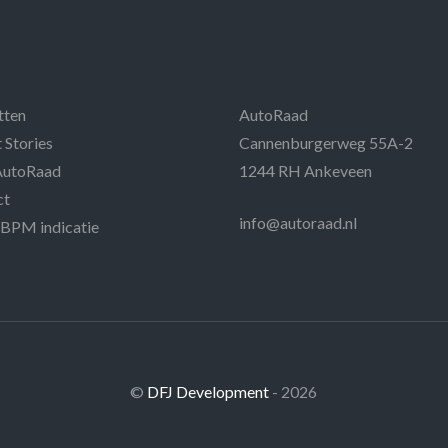
tten
AutoRaad
 Stories
Cannenburgerweg 55A-2
AutoRaad
1244 RH Ankeveen
ct
info@autoraad.nl
 BPM indicatie
©
DFJ Development
- 2026