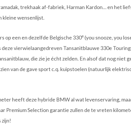
oramadak, trekhaak af-fabriek, Harman Kardon… en het lief
n kleine wensenlijst.
e
rs op een en dezelfde Belgische 330
(you snooze, you lose
 deze vierwielaangedreven Tansanitblauwe 330e Touring 
nsanitblauw, die zie je écht zelden. En alsof dat nog niet g
ien van de gave sport c.q. kuipstoelen (natuurlijk elektris
eter heeft deze hybride BMW al wat levenservaring, maar
ar Premium Selection garantie zullen de te vreten kilomet
 zijn!