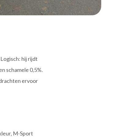
ogisch: hij rijdt
r een schamele 0,5%.
pdrachten ervoor
kleur, M-Sport