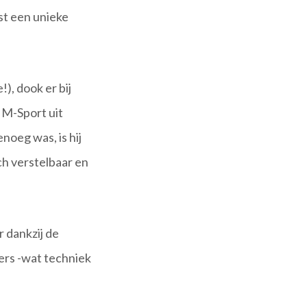
st een unieke
!), dook er bij
M-Sport uit
enoeg was, is hij
ch verstelbaar en
 dankzij de
ers -wat techniek