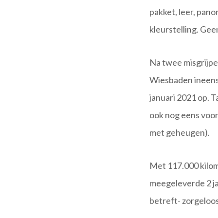
pakket, leer, pan
kleurstelling. Gee
Na twee misgrijpe
Wiesbaden ineens
januari 2021 op. Ta
ook nog eens voorz
met geheugen).
Met 117.000 kilom
meegeleverde 2 ja
betreft- zorgeloos