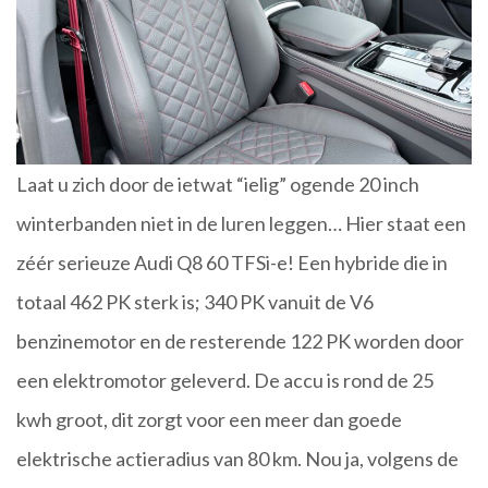
Laat u zich door de ietwat “ielig” ogende 20 inch
winterbanden niet in de luren leggen… Hier staat een
zéér serieuze Audi Q8 60 TFSi-e! Een hybride die in
totaal 462 PK sterk is; 340 PK vanuit de V6
benzinemotor en de resterende 122 PK worden door
een elektromotor geleverd. De accu is rond de 25
kwh groot, dit zorgt voor een meer dan goede
elektrische actieradius van 80 km. Nou ja, volgens de